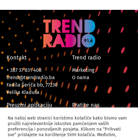
Kontakt
Trend radio
+ 387 37 831 408
Marketing
trend@trendradio.ba
O nama
Fadila Šeriča bb, 77230
Velika Kladuša
Preuzmi aplikaciju
Pratite nas
Na našoj web stranici koristimo kolačiće kako bismo vam
pružili najrelevantnije iskustvo pamćenjem vaših
preferencija i ponovljenih posjeta. Klikom na “Prihvati
sve” pristajete na korištenje SVIH kolačića. Međutim,