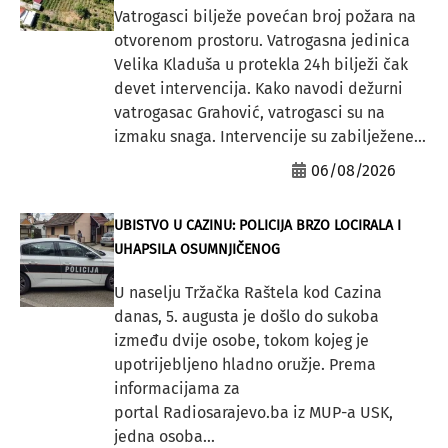
Vatrogasci bilježe povećan broj požara na
otvorenom prostoru. Vatrogasna jedinica
Velika Kladuša u protekla 24h bilježi čak
devet intervencija. Kako navodi dežurni
vatrogasac Grahović, vatrogasci su na
izmaku snaga. Intervencije su zabilježene...
06/08/2026
UBISTVO U CAZINU: POLICIJA BRZO LOCIRALA I
UHAPSILA OSUMNJIČENOG
U naselju Tržačka Raštela kod Cazina
danas, 5. augusta je došlo do sukoba
između dvije osobe, tokom kojeg je
upotrijebljeno hladno oružje. Prema
informacijama za
portal Radiosarajevo.ba iz MUP-a USK,
jedna osoba...