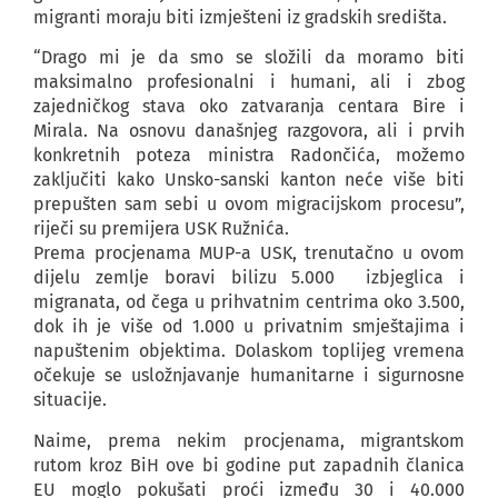
migranti moraju biti izmješteni iz gradskih središta.
“Drago mi je da smo se složili da moramo biti
maksimalno profesionalni i humani, ali i zbog
zajedničkog stava oko zatvaranja centara Bire i
Mirala. Na osnovu današnjeg razgovora, ali i prvih
konkretnih poteza ministra Radončića, možemo
zaključiti kako Unsko-sanski kanton neće više biti
prepušten sam sebi u ovom migracijskom procesu”,
riječi su premijera USK Ružnića.
Prema procjenama MUP-a USK, trenutačno u ovom
dijelu zemlje boravi bilizu 5.000 izbjeglica i
migranata, od čega u prihvatnim centrima oko 3.500,
dok ih je više od 1.000 u privatnim smještajima i
napuštenim objektima. Dolaskom toplijeg vremena
očekuje se usložnjavanje humanitarne i sigurnosne
situacije.
Naime, prema nekim procjenama, migrantskom
rutom kroz BiH ove bi godine put zapadnih članica
EU moglo pokušati proći između 30 i 40.000