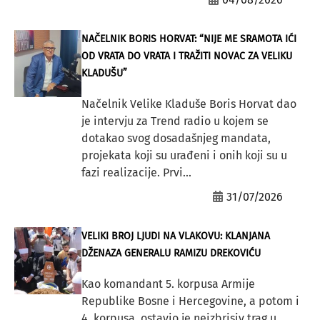
NAČELNIK BORIS HORVAT: “NIJE ME SRAMOTA IĆI
OD VRATA DO VRATA I TRAŽITI NOVAC ZA VELIKU
KLADUŠU”
Načelnik Velike Kladuše Boris Horvat dao
je intervju za Trend radio u kojem se
dotakao svog dosadašnjeg mandata,
projekata koji su urađeni i onih koji su u
fazi realizacije. Prvi...
31/07/2026
VELIKI BROJ LJUDI NA VLAKOVU: KLANJANA
DŽENAZA GENERALU RAMIZU DREKOVIĆU
Kao komandant 5. korpusa Armije
Republike Bosne i Hercegovine, a potom i
4. korpusa, ostavio je neizbrisiv trag u