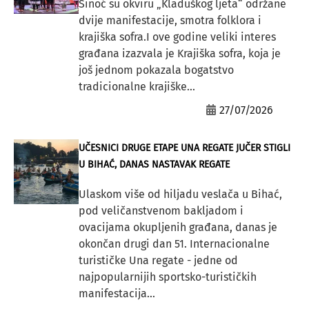
Sinoć su okviru „Kladuškog ljeta“ održane
dvije manifestacije, smotra folklora i
krajiška sofra.I ove godine veliki interes
građana izazvala je Krajiška sofra, koja je
još jednom pokazala bogatstvo
tradicionalne krajiške...
27/07/2026
UČESNICI DRUGE ETAPE UNA REGATE JUČER STIGLI
U BIHAĆ, DANAS NASTAVAK REGATE
Ulaskom više od hiljadu veslača u Bihać,
pod veličanstvenom bakljadom i
ovacijama okupljenih građana, danas je
okončan drugi dan 51. Internacionalne
turističke Una regate - jedne od
najpopularnijih sportsko-turističkih
manifestacija...