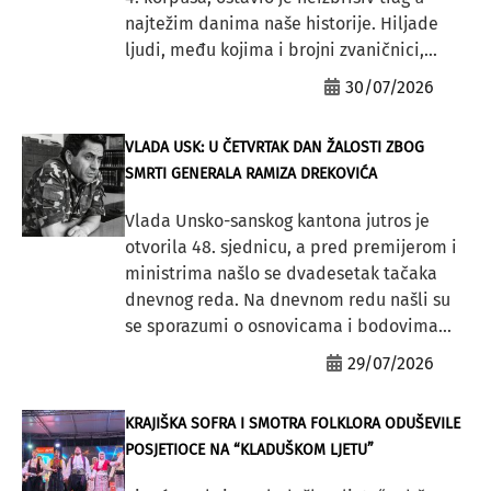
najtežim danima naše historije. Hiljade
ljudi, među kojima i brojni zvaničnici,...
30/07/2026
VLADA USK: U ČETVRTAK DAN ŽALOSTI ZBOG
SMRTI GENERALA RAMIZA DREKOVIĆA
Vlada Unsko-sanskog kantona jutros je
otvorila 48. sjednicu, a pred premijerom i
ministrima našlo se dvadesetak tačaka
dnevnog reda. Na dnevnom redu našli su
se sporazumi o osnovicama i bodovima...
29/07/2026
KRAJIŠKA SOFRA I SMOTRA FOLKLORA ODUŠEVILE
POSJETIOCE NA “KLADUŠKOM LJETU”