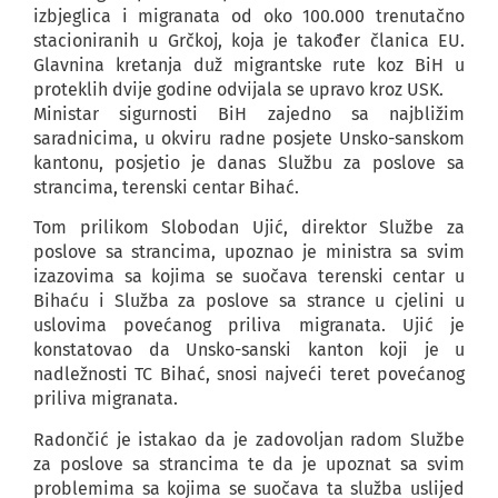
izbjeglica i migranata od oko 100.000 trenutačno
stacioniranih u Grčkoj, koja je također članica EU.
Glavnina kretanja duž migrantske rute koz BiH u
proteklih dvije godine odvijala se upravo kroz USK.
Ministar sigurnosti BiH zajedno sa najbližim
saradnicima, u okviru radne posjete Unsko-sanskom
kantonu, posjetio je danas Službu za poslove sa
strancima, terenski centar Bihać.
Tom prilikom Slobodan Ujić, direktor Službe za
poslove sa strancima, upoznao je ministra sa svim
izazovima sa kojima se suočava terenski centar u
Bihaću i Služba za poslove sa strance u cjelini u
uslovima povećanog priliva migranata. Ujić je
konstatovao da Unsko-sanski kanton koji je u
nadležnosti TC Bihać, snosi najveći teret povećanog
priliva migranata.
Radončić je istakao da je zadovoljan radom Službe
za poslove sa strancima te da je upoznat sa svim
problemima sa kojima se suočava ta služba uslijed