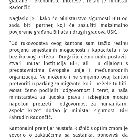
građane i ekonomske interese”, rekao je ministar
Radončić
Naglasio je i kako će Ministarstvo sigurnosti BiH od
sada biti partner, koji će zaslužiti maksimalno
povjerenje građana Bihaća i drugih gradova USK.
“Od rukovodstva ovog kantona sam tražio realnu
procjenu smještajnih mogućnosti i kapaciteta i to
bez ikakvog pritiska. Drugačije ćemo malo postaviti
stvari unutar institucija BiH, ali i u dijalogu s
predstavnicima Evropske unije i međunarodnih
organizacija. Ne možemo i ne smijemo ovaj kanton
pretvoriti u parking za migrante, koji i ne žele tu biti.
Morat ćemo podijeliti odgovornost i teret, a naša
ministarstva za ljudska prava i izbjeglice moraju
napokon preuzeti odgovornost za humanitarni
aspekt krize”, dodao je ministar sigurnosti BiH
Fahrudin Radončić.
Kantonalni premijer Mustafa Ružnić s optimizmom je
govorio o zaključcima sa sastanka, ponovivši da