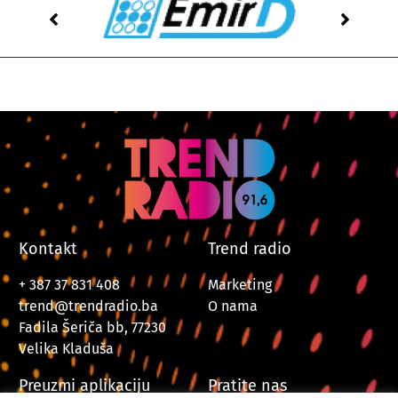
Kontakt
Trend radio
+ 387 37 831 408
Marketing
trend@trendradio.ba
O nama
Fadila Šeriča bb, 77230
Velika Kladuša
Preuzmi aplikaciju
Pratite nas