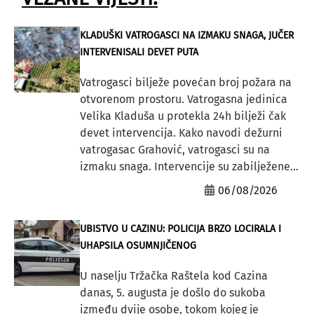
KLADUŠKI VATROGASCI NA IZMAKU SNAGA, JUČER
INTERVENISALI DEVET PUTA
Vatrogasci bilježe povećan broj požara na
otvorenom prostoru. Vatrogasna jedinica
Velika Kladuša u protekla 24h bilježi čak
devet intervencija. Kako navodi dežurni
vatrogasac Grahović, vatrogasci su na
izmaku snaga. Intervencije su zabilježene...
06/08/2026
UBISTVO U CAZINU: POLICIJA BRZO LOCIRALA I
UHAPSILA OSUMNJIČENOG
U naselju Tržačka Raštela kod Cazina
danas, 5. augusta je došlo do sukoba
između dvije osobe, tokom kojeg je