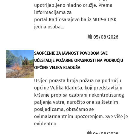
upotrijebljeno hladno oružje. Prema
informacijama za
portal Radiosarajevo.ba iz MUP-a USK,
jedna osoba...
05/08/2026
SAOPĆENJE ZA JAVNOST POVODOM SVE
UČESTALIJE POŽARNE OPASNOSTI NA PODRUČJU
OPĆINE VELIKA KLADUŠA
Usljed porasta broja požara na području
općine Velika Kladuša, koji predstavljaju
kršenje propisa ozabrani nekontrolisanog
paljenja vatre, naročito one sa štetnim
posljedicama, obraćamo se
ovimalarmantnim upozorenjem. Sve više je
evidentno...
04/08/2026