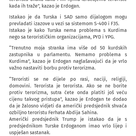
kada ih traže”, kazao je Erdogan.
Istakao je da Turska i SAD samo dijalogom mogu
prevladati izazove u vezi sa sistemom S-400 i F35.
Istakao je kako Turska nema problema s Kurdima
nego sa terorističkim organizacijama, PYD i YPG.
“Trenutno moja stranka ima više od 50 kurdskih
zastupnika u parlamentu. Nemamo problema s
Kurdima”, kazao je Erdogan naglašavajući da je vrlo
važno nastaviti borbu protiv terorizma.
“Teroristi se ne dijele po rasi, naciji, religiji,
domovini. Terorista je terorista. Ako se ne borite
protiv terorizma, sutra ćete onda platiti još veću
cijenu takvog pristupa”, kazao je Erdogan te dodao
da je žalosno vidjeti da američki predsjednik shvaća
ozbiljno teroristu Ferhata Abdija Sahina.
Američki predsjednik Trump je istakao da je s
predsjednikom Turske Erdoganom imao vrlo lijep i
uspješan sastanak.