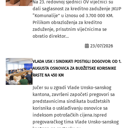
Na 23. redovnoj sjednici OV vijećnici su
dali saglasnost za kreditno zaduženje JKUP
“Komunalije” u iznosu od 3.700 000 KM.
Prilikom obrazloženja za kreditno
zaduženje, prisutnim vijećnicima se
obratio direktor...
23/07/2026
VLADA USK I SINDIKATI POSTIGLI DOGOVOR: OD 1.
AUGUSTA OSNOVICA ZA BUDŽETSKE KORISNIKE
RASTE NA 450 KM
Jučer su u zgradi Vlade Unsko-sanskog
kantona, završeni započeti pregovori sa
predstavnicima sindikata budžetskih
korisnika o usklađivanju osnovice sa
indeksom potrošačkih cijena.Ispred
pregovaračkog tima Vlade Unsko-sanskog