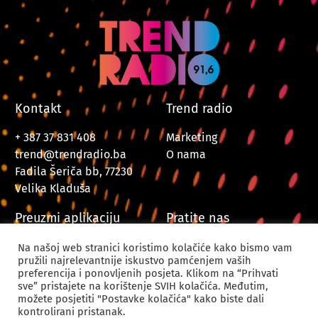
Kontakt
Trend radio
+ 387 37 831 408
Marketing
trend@trendradio.ba
O nama
Fadila Šeriča bb, 77230
Velika Kladuša
Preuzmi aplikaciju
Pratite nas
Na našoj web stranici koristimo kolačiće kako bismo vam
pružili najrelevantnije iskustvo pamćenjem vaših
preferencija i ponovljenih posjeta. Klikom na “Prihvati
sve” pristajete na korištenje SVIH kolačića. Međutim,
možete posjetiti "Postavke kolačića" kako biste dali
kontrolirani pristanak.