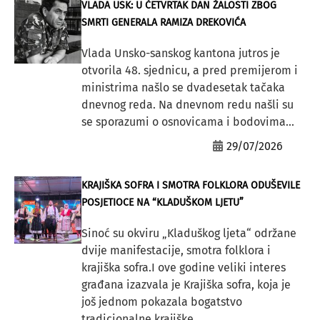
VLADA USK: U ČETVRTAK DAN ŽALOSTI ZBOG
SMRTI GENERALA RAMIZA DREKOVIĆA
Vlada Unsko-sanskog kantona jutros je
otvorila 48. sjednicu, a pred premijerom i
ministrima našlo se dvadesetak tačaka
dnevnog reda. Na dnevnom redu našli su
se sporazumi o osnovicama i bodovima...
29/07/2026
KRAJIŠKA SOFRA I SMOTRA FOLKLORA ODUŠEVILE
POSJETIOCE NA “KLADUŠKOM LJETU”
Sinoć su okviru „Kladuškog ljeta“ održane
dvije manifestacije, smotra folklora i
krajiška sofra.I ove godine veliki interes
građana izazvala je Krajiška sofra, koja je
još jednom pokazala bogatstvo
tradicionalne krajiške...