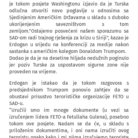
je tokom posjete Washingtonu izjavio da je Turska
odlučna otvoriti novo poglavlje u odnosima sa
Sjedinjenim Američkim Državama u skladu s duboko
ukorijenjenim savezništvom s tom
zemljom.”Ostajemo posvećeni našem sporazumu sa
SAD-om radi trajnog rješenja za krizu u Siriji”, kazao je
Erdogan u srijedu na konferenciji za medije nakon
sastanka s američkim kolegom Donaldom Trumpom.
Dodao je da je na desetine hiljada nedužnih poginulo
jer poziv Turske za uspostavom sigurne zone nije
proveden na vrijeme.
Erdogan je istakao da je tokom razgovora s
predsjednikom Trumpom ponovio zahtjev da se
obustavi prisustvo terorističke organizacije FETO u
SAD-u.
“Uručili smo im mnoge dokumente (u vezi sa
izručenjem lidera FETO-a Fetullaha Gulena), posebno
tokom ove posjete. Nadam se da će, u skladu s
priloženim dokumentima, i oni nama izručiti ovog
teroristu onako kako i mi njima izručujemo teroriste