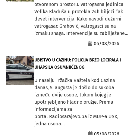
otvorenom prostoru. Vatrogasna jedinica
Velika Kladuša u protekla 24h bilježi čak
devet intervencija. Kako navodi dežurni
vatrogasac Grahović, vatrogasci su na
izmaku snaga. Intervencije su zabilježene...
06/08/2026
UBISTVO U CAZINU: POLICIJA BRZO LOCIRALA I
UHAPSILA OSUMNJIČENOG
U naselju Tržačka Raštela kod Cazina
danas, 5. augusta je došlo do sukoba
između dvije osobe, tokom kojeg je
upotrijebljeno hladno oružje. Prema
informacijama za
portal Radiosarajevo.ba iz MUP-a USK,
jedna osoba...
05/08/2026