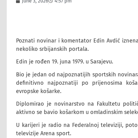
June 3, 2026
4:57 pm
Poznati novinar i komentator Edin Avdić iznena
nekoliko srbijanskih portala.
Edin je rođen 19. juna 1979. u Sarajevu.
Bio je jedan od najpoznatijih sportskih novina
definitivno najpoznatiji po prijenosima ko
evropske košarke.
Diplomirao je novinarstvo na Fakultetu politi
aktivno se bavio košarkom u omladinskim selek
U karijeri je radio na Federalnoj televiziji, po
televizije Arena sport.