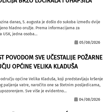
OLICIJA BRZO LOCIRALA I UHAPSILA
azina danas, 5. augusta je došlo do sukoba između dvije
ljeno hladno oružje. Prema informacijama za
a USK, jedna osoba...
05/08/2026
ST POVODOM SVE UČESTALIJE POŽARNE
ČJU OPĆINE VELIKA KLADUŠA
odručju općine Velika Kladuša, koji predstavljaju kršenje
g paljenja vatre, naročito one sa štetnim posljedicama,
ozorenjem. Sve više je evidentno...
04/08/2026