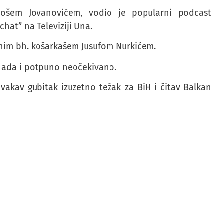
lošem Jovanovićem, vodio je popularni podcast
chat” na Televiziji Una.
jenim bh. košarkašem Jusufom Nurkićem.
nenada i potpuno neočekivano.
 ovakav gubitak izuzetno težak za BiH i čitav Balkan