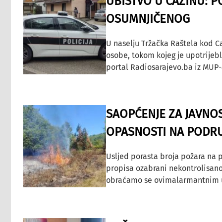
UBISTVO U CAZINU: P
OSUMNJIČENOG
U naselju Tržačka Raštela kod C
osobe, tokom kojeg je upotrijeb
portal Radiosarajevo.ba iz MUP-
SAOPĆENJE ZA JAVNO
OPASNOSTI NA PODRU
Usljed porasta broja požara na p
propisa ozabrani nekontrolisano
obraćamo se ovimalarmantnim up