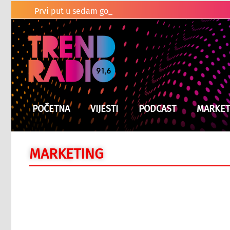
Prvi put u sedam godina mandata Zelensk
POČETNA
VIJESTI
PODCAST
MARKET
MARKETING