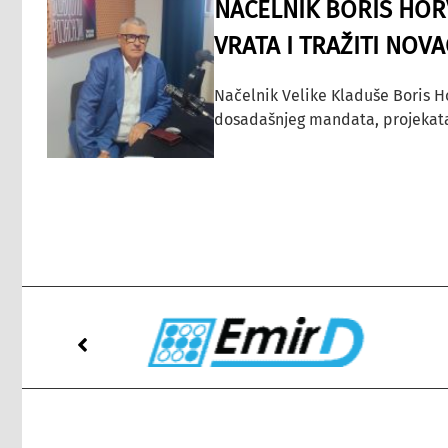
NAČELNIK BORIS HORV
VRATA I TRAŽITI NOV
Načelnik Velike Kladuše Boris H
dosadašnjeg mandata, projekata ko