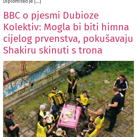
Diplomirao je […]
BBC o pjesmi Dubioze
Kolektiv: Mogla bi biti himna
cijelog prvenstva, pokušavaju
Shakiru skinuti s trona