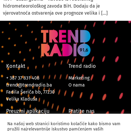
hidrometeorološkog zavoda BiH. Dodaju da je
vjerovatnoća ostvarenja ove prognoze velika i […]
Kontakt
Trend radio
+ 387 37 831 408
Marketing
trend@trendradio.ba
O nama
Fadila Šeriča bb, 77230
Velika Kladuša
Preuzmi aplikaciju
Pratite nas
Na našoj web stranici koristimo kolačiće kako bismo vam
pružili najrelevantnije iskustvo pamćenjem vaših