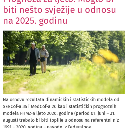
biti nešto svježije u odnosu
na 2025. godinu
Na osnovu rezultata dinamičkih i statističkih modela od
SEECof-a 35 i MedCof-a 26 kao i statističkih prognoznih
modela FHMZ-a ljeto 2026. godine (period 01. juni – 31.
august) trebalo bi biti toplije u odnosu na referentni niz
1991 – 2020. godina – navode iz Federalnog