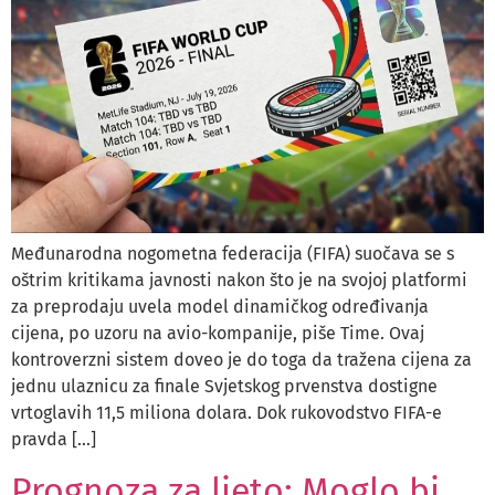
Međunarodna nogometna federacija (FIFA) suočava se s
oštrim kritikama javnosti nakon što je na svojoj platformi
za preprodaju uvela model dinamičkog određivanja
cijena, po uzoru na avio-kompanije, piše Time. Ovaj
kontroverzni sistem doveo je do toga da tražena cijena za
jednu ulaznicu za finale Svjetskog prvenstva dostigne
vrtoglavih 11,5 miliona dolara. Dok rukovodstvo FIFA-e
pravda […]
Prognoza za ljeto: Moglo bi