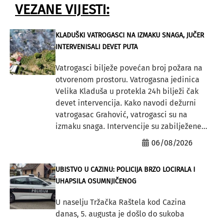
VEZANE VIJESTI:
KLADUŠKI VATROGASCI NA IZMAKU SNAGA, JUČER
INTERVENISALI DEVET PUTA
Vatrogasci bilježe povećan broj požara na
otvorenom prostoru. Vatrogasna jedinica
Velika Kladuša u protekla 24h bilježi čak
devet intervencija. Kako navodi dežurni
vatrogasac Grahović, vatrogasci su na
izmaku snaga. Intervencije su zabilježene...
06/08/2026
UBISTVO U CAZINU: POLICIJA BRZO LOCIRALA I
UHAPSILA OSUMNJIČENOG
U naselju Tržačka Raštela kod Cazina
danas, 5. augusta je došlo do sukoba