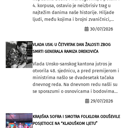
4. korpusa, ostavio je neizbrisiv trag u
najtežim danima naše historije. Hiljade
ljudi, među kojima i brojni zvaničnici,...
30/07/2026
VLADA USK: U ČETVRTAK DAN ŽALOSTI ZBOG
SMRTI GENERALA RAMIZA DREKOVIĆA
Vlada Unsko-sanskog kantona jutros je
otvorila 48. sjednicu, a pred premijerom i
ministrima našlo se dvadesetak tačaka
dnevnog reda. Na dnevnom redu našli su
se sporazumi o osnovicama i bodovima...
29/07/2026
KRAJIŠKA SOFRA I SMOTRA FOLKLORA ODUŠEVILE
POSJETIOCE NA “KLADUŠKOM LJETU”