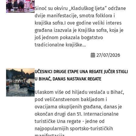
Sinoć su okviru „Kladuškog ljeta“ održane
dvije manifestacije, smotra folklora i
krajiška sofra.I ove godine veliki interes
građana izazvala je Krajiška sofra, koja je
još jednom pokazala bogatstvo
tradicionalne krajiške...
27/07/2026
UČESNICI DRUGE ETAPE UNA REGATE JUČER STIGLI
U BIHAĆ, DANAS NASTAVAK REGATE
Ulaskom više od hiljadu veslača u Bihać,
pod veličanstvenom bakljadom i
ovacijama okupljenih građana, danas je
okončan drugi dan 51. Internacionalne
turističke Una regate - jedne od
najpopularnijih sportsko-turističkih
manifestacija...