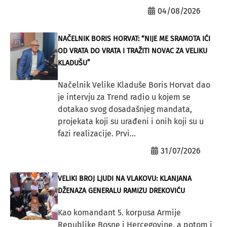
04/08/2026
NAČELNIK BORIS HORVAT: “NIJE ME SRAMOTA IĆI
OD VRATA DO VRATA I TRAŽITI NOVAC ZA VELIKU
KLADUŠU”
Načelnik Velike Kladuše Boris Horvat dao
je intervju za Trend radio u kojem se
dotakao svog dosadašnjeg mandata,
projekata koji su urađeni i onih koji su u
fazi realizacije. Prvi...
31/07/2026
VELIKI BROJ LJUDI NA VLAKOVU: KLANJANA
DŽENAZA GENERALU RAMIZU DREKOVIĆU
Kao komandant 5. korpusa Armije
Republike Bosne i Hercegovine, a potom i