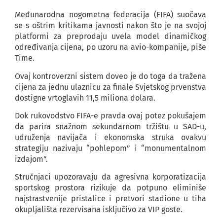
Međunarodna nogometna federacija (FIFA) suočava
se s oštrim kritikama javnosti nakon što je na svojoj
platformi za preprodaju uvela model dinamičkog
određivanja cijena, po uzoru na avio-kompanije, piše
Time.
Ovaj kontroverzni sistem doveo je do toga da tražena
cijena za jednu ulaznicu za finale Svjetskog prvenstva
dostigne vrtoglavih 11,5 miliona dolara.
Dok rukovodstvo FIFA-e pravda ovaj potez pokušajem
da parira snažnom sekundarnom tržištu u SAD-u,
udruženja navijača i ekonomska struka ovakvu
strategiju nazivaju “pohlepom” i “monumentalnom
izdajom”.
Stručnjaci upozoravaju da agresivna korporatizacija
sportskog prostora rizikuje da potpuno eliminiše
najstrastvenije pristalice i pretvori stadione u tiha
okupljališta rezervisana isključivo za VIP goste.