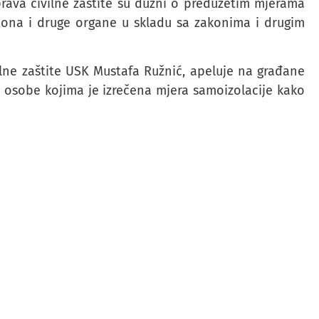
prava civilne zaštite su dužni o preduzetim mjerama
tona i druge organe u skladu sa zakonima i drugim
lne zaštite USK Mustafa Ružnić, apeluje na građane
 osobe kojima je izrečena mjera samoizolacije kako