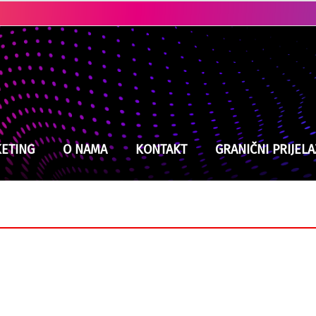
Kladuški vatrogasci na izmaku snaga, jučer intervenisali devet puta
ETING
O NAMA
KONTAKT
GRANIČNI PRIJELA