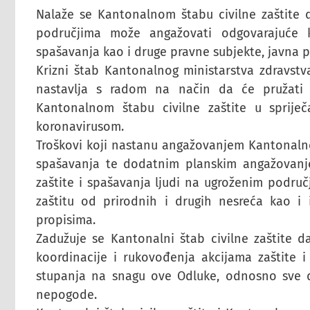
Nalaže se Kantonalnom štabu civilne zaštite
područjima može angažovati odgovarajuće k
spašavanja kao i druge pravne subjekte, javna p
Krizni štab Kantonalnog ministarstva zdravstv
nastavlja s radom na način da će pružati 
Kantonalnom štabu civilne zaštite u spriječ
koronavirusom.
Troškovi koji nastanu angažovanjem Kantonalnog 
spašavanja te dodatnim planskim angažovanj
zaštite i spašavanja ljudi na ugroženim podru
zaštitu od prirodnih i drugih nesreća kao i i
propisima.
Zadužuje se Kantonalni štab civilne zaštite d
koordinacije i rukovođenja akcijama zaštit
stupanja na snagu ove Odluke, odnosno sve 
nepogode.