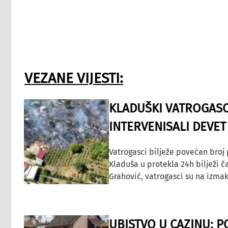
VEZANE VIJESTI:
KLADUŠKI VATROGASC
INTERVENISALI DEVET
Vatrogasci bilježe povećan broj
Kladuša u protekla 24h bilježi č
Grahović, vatrogasci su na izmak
UBISTVO U CAZINU: P