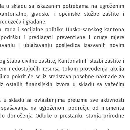
 da u skladu sa iskazanim potrebama na ugroženim
antonalne, gradske i općinske službe zaštite i
reduzeća i građane.
a, rada i socijalne politike Unsko-sanskog kantona
podršku i predlagati preventivne i druge mjere
avanju i ublažavanju posljedica izazvanih novim
štaba civilne zaštite, Kantonalnih službi zaštite i
em nedostajućih resursa tokom provođenja akcija
čjima pokrit će se iz sredstava posebne naknade za
z ostalih finansijskih izvora u skladu sa važećim
a u skladu sa ovlaštenjima preuzme sve aktivnosti
e i spašavanja na ugroženom području od momenta
do donošenja Odluke o prestanku stanja prirodne