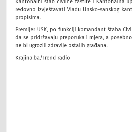
Kantonalni štab civilne zaštite i Kantonalna u
redovno izvještavati Vladu Unsko-sanskog kan
propisima.
Premijer USK, po funkciji komandant štaba Civi
da se pridržavaju preporuka i mjera, a posebno
ne bi ugrozili zdravlje ostalih građana.
Krajina.ba/Trend radio