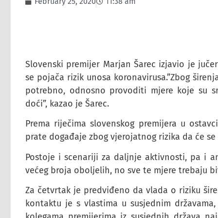
February 25, 2020
11:38 am
Slovenski premijer Marjan Šarec izjavio je jučer
se pojača rizik unosa koronavirusa.”Zbog širenja
potrebno, odnosno provoditi mjere koje su s
doći”, kazao je Šarec.
Prema riječima slovenskog premijera u ostavci
prate događaje zbog vjerojatnog rizika da će se vi
Postoje i scenariji za daljnje aktivnosti, pa i a
većeg broja oboljelih, no sve te mjere trebaju bi
Za četvrtak je predviđeno da vlada o riziku širen
kontaktu je s vlastima u susjednim državama, 
kolegama premijerima iz susjednih država naj