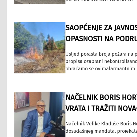
SAOPĆENJE ZA JAVNO
OPASNOSTI NA PODRU
Usljed porasta broja požara na p
propisa ozabrani nekontrolisano
obraćamo se ovimalarmantnim up
NAČELNIK BORIS HORV
VRATA I TRAŽITI NOV
Načelnik Velike Kladuše Boris H
dosadašnjeg mandata, projekata ko