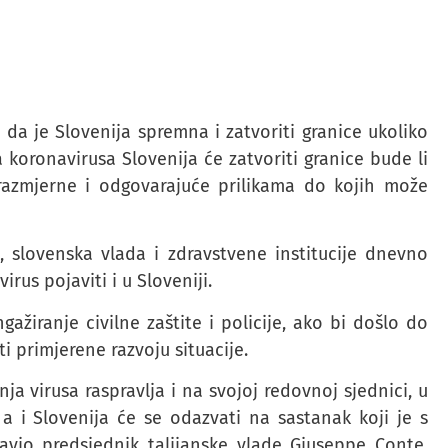
 da je Slovenija spremna i zatvoriti granice ukoliko
 koronavirusa Slovenija će zatvoriti granice bude li
razmjerne i odgovarajuće prilikama do kojih može
, slovenska vlada i zdravstvene institucije dnevno
rus pojaviti i u Sloveniji.
ngažiranje civilne zaštite i policije, ako bi došlo do
ti primjerene razvoju situacije.
ja virusa raspravlja i na svojoj redovnoj sjednici, u
a i Slovenija će se odazvati na sastanak koji je s
avio predsjednik talijanske vlade Giuseppe Conte,