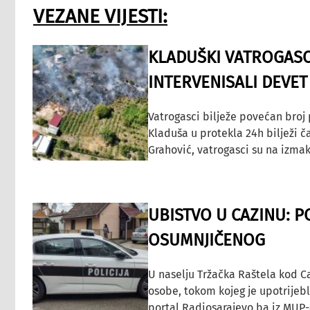
VEZANE VIJESTI:
KLADUŠKI VATROGASC
INTERVENISALI DEVET
Vatrogasci bilježe povećan broj
Kladuša u protekla 24h bilježi č
Grahović, vatrogasci su na izmak
UBISTVO U CAZINU: P
OSUMNJIČENOG
U naselju Tržačka Raštela kod C
osobe, tokom kojeg je upotrijeb
portal Radiosarajevo.ba iz MUP-