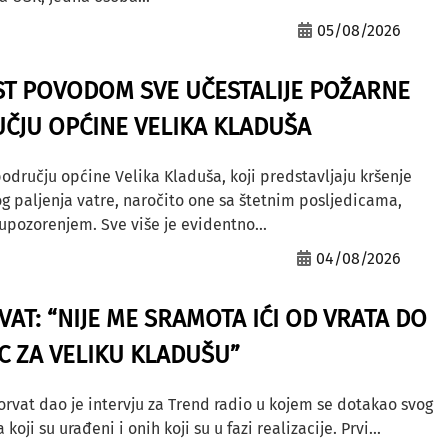
05/08/2026
ST POVODOM SVE UČESTALIJE POŽARNE
ČJU OPĆINE VELIKA KLADUŠA
odručju općine Velika Kladuša, koji predstavljaju kršenje
g paljenja vatre, naročito one sa štetnim posljedicama,
ozorenjem. Sve više je evidentno...
04/08/2026
AT: “NIJE ME SRAMOTA IĆI OD VRATA DO
AC ZA VELIKU KLADUŠU”
orvat dao je intervju za Trend radio u kojem se dotakao svog
ji su urađeni i onih koji su u fazi realizacije. Prvi...