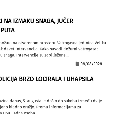
I NA IZMAKU SNAGA, JUČER
 PUTA
 požara na otvorenom prostoru. Vatrogasna jedinica Velika
ak devet intervencija. Kako navodi dežurni vatrogasac
u snaga. Intervencije su zabilježene...
06/08/2026
OLICIJA BRZO LOCIRALA I UHAPSILA
azina danas, 5. augusta je došlo do sukoba između dvije
ljeno hladno oružje. Prema informacijama za
a USK, jedna osoba...