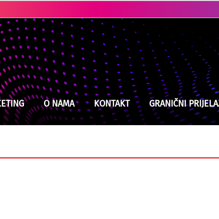
Ubistvo u Cazinu: Policija brzo locirala i uhapsila osumnjičenog
ETING
O NAMA
KONTAKT
GRANIČNI PRIJELA