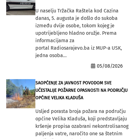
U naselju Tržačka Raštela kod Cazina
danas, 5. augusta je došlo do sukoba
između dvije osobe, tokom kojeg je
upotrijebljeno hladno oružje. Prema
informacijama za
portal Radiosarajevo.ba iz MUP-a USK,
jedna osoba...
05/08/2026
SAOPĆENJE ZA JAVNOST POVODOM SVE
UČESTALIJE POŽARNE OPASNOSTI NA PODRUČJU
OPĆINE VELIKA KLADUŠA
Usljed porasta broja požara na području
općine Velika Kladuša, koji predstavljaju
kršenje propisa ozabrani nekontrolisanog
paljenja vatre, naročito one sa štetnim