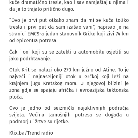
kuće dramatično tresle, kao i sav namještaj u njima i
da je to trajalo prilično dugo.
“Ovo je prvi put otkako znam da mi se kuća toliko
tresla i prvi put da sam izašao vani”, napisao je na
stranici EMCS-a jedan stanovnik Grčke koji živi 74 km
od epicentra potresa.
Čak i oni koji su se zatekli u automobilu osjetili su
jako podrhtavanje.
Otok Krit se nalazi oko 270 km južno od Atine. To je
najveći i najnaseljeniji otok u Grčkoj koji leži na
krajnjem jugu Kretskog mora. U njegovoj blizini je
zona gdje se spajaju afrička i evroazijska tektonska
ploča.
Ovo je jedno od seizmički najaktivnijih područja
svijeta. Većina tamošnjih potresa se događa u
podmorju i žrtve su rijetke.
Klix.ba/Trend radio