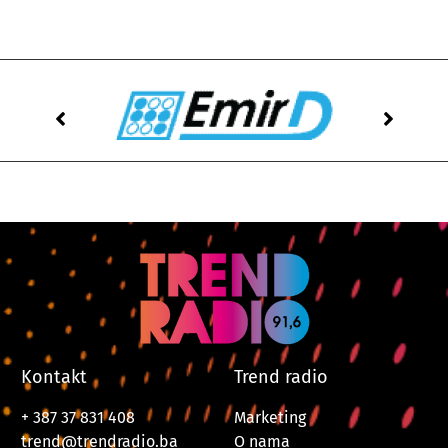
Kontakt
Trend radio
+ 387 37 831 408
Marketing
trend@trendradio.ba
O nama