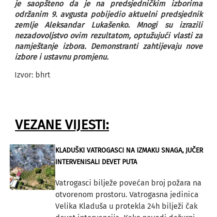
je saopšteno da je na predsjedničkim izborima
održanim 9. avgusta pobijedio aktuelni predsjednik
zemlje Aleksandar Lukašenko. Mnogi su izrazili
nezadovoljstvo ovim rezultatom, optužujući vlasti za
namještanje izbora. Demonstranti zahtijevaju nove
izbore i ustavnu promjenu.
Izvor: bhrt
VEZANE VIJESTI:
KLADUŠKI VATROGASCI NA IZMAKU SNAGA, JUČER
INTERVENISALI DEVET PUTA
Vatrogasci bilježe povećan broj požara na
otvorenom prostoru. Vatrogasna jedinica
Velika Kladuša u protekla 24h bilježi čak