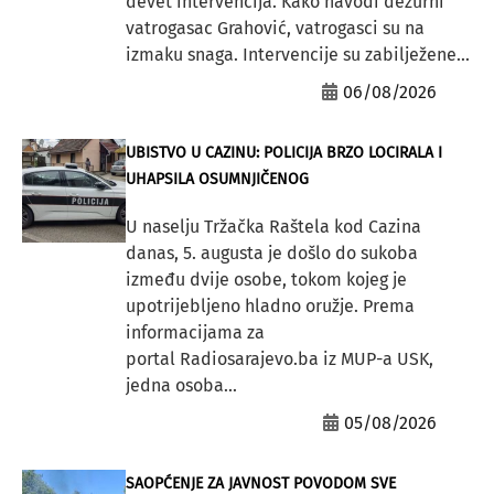
devet intervencija. Kako navodi dežurni
vatrogasac Grahović, vatrogasci su na
izmaku snaga. Intervencije su zabilježene...
06/08/2026
UBISTVO U CAZINU: POLICIJA BRZO LOCIRALA I
UHAPSILA OSUMNJIČENOG
U naselju Tržačka Raštela kod Cazina
danas, 5. augusta je došlo do sukoba
između dvije osobe, tokom kojeg je
upotrijebljeno hladno oružje. Prema
informacijama za
portal Radiosarajevo.ba iz MUP-a USK,
jedna osoba...
05/08/2026
SAOPĆENJE ZA JAVNOST POVODOM SVE