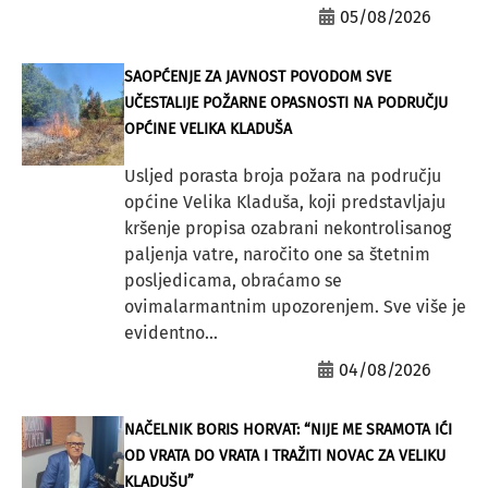
05/08/2026
SAOPĆENJE ZA JAVNOST POVODOM SVE
UČESTALIJE POŽARNE OPASNOSTI NA PODRUČJU
OPĆINE VELIKA KLADUŠA
Usljed porasta broja požara na području
općine Velika Kladuša, koji predstavljaju
kršenje propisa ozabrani nekontrolisanog
paljenja vatre, naročito one sa štetnim
posljedicama, obraćamo se
ovimalarmantnim upozorenjem. Sve više je
evidentno...
04/08/2026
NAČELNIK BORIS HORVAT: “NIJE ME SRAMOTA IĆI
OD VRATA DO VRATA I TRAŽITI NOVAC ZA VELIKU
KLADUŠU”