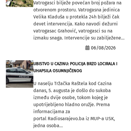
Vatrogasci bilježe povećan broj požara na
otvorenom prostoru. Vatrogasna jedinica
Velika Kladuša u protekla 24h bilježi čak
devet intervencija. Kako navodi dežurni
vatrogasac Grahović, vatrogasci su na
izmaku snaga. Intervencije su zabilježene...
06/08/2026
UBISTVO U CAZINU: POLICIJA BRZO LOCIRALA I
UHAPSILA OSUMNJIČENOG
U naselju Tržačka Raštela kod Cazina
danas, 5. augusta je došlo do sukoba
između dvije osobe, tokom kojeg je
upotrijebljeno hladno oružje. Prema
informacijama za
portal Radiosarajevo.ba iz MUP-a USK,
jedna osoba...