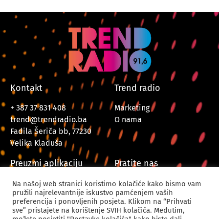
Kontakt
Trend radio
+ 387 37 831 408
Marketing
trend@trendradio.ba
O nama
Fadila Šeriča bb, 77230
Velika Kladuša
Preuzmi aplikaciju
Pratite nas
Na našoj web stranici koristimo kolačiće kako bismo vam
pružili najrelevantnije iskustvo pamćenjem vaših
preferencija i ponovljenih posjeta. Klikom na “Prihvati
sve” pristajete na korištenje SVIH kolačića. Međutim,