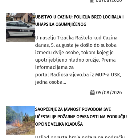
06/08/2026
UBISTVO U CAZINU: POLICIJA BRZO LOCIRALA I
UHAPSILA OSUMNJIČENOG
U naselju Tržačka Raštela kod Cazina
danas, 5. augusta je došlo do sukoba
između dvije osobe, tokom kojeg je
upotrijebljeno hladno oružje. Prema
informacijama za
portal Radiosarajevo.ba iz MUP-a USK,
jedna osoba...
05/08/2026
SAOPĆENJE ZA JAVNOST POVODOM SVE
UČESTALIJE POŽARNE OPASNOSTI NA PODRUČJU
OPĆINE VELIKA KLADUŠA
Usljed porasta broja požara na području