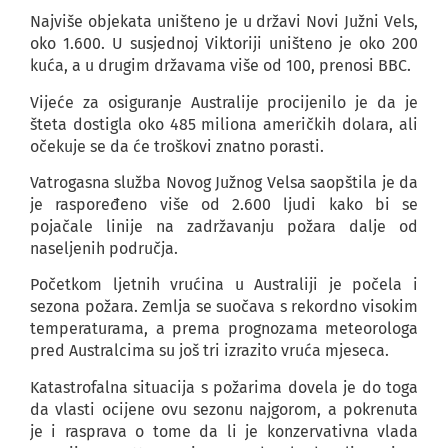
Najviše objekata uništeno je u državi Novi Južni Vels,
oko 1.600. U susjednoj Viktoriji uništeno je oko 200
kuća, a u drugim državama više od 100, prenosi BBC.
Vijeće za osiguranje Australije procijenilo je da je
šteta dostigla oko 485 miliona američkih dolara, ali
očekuje se da će troškovi znatno porasti.
Vatrogasna služba Novog Južnog Velsa saopštila je da
je raspoređeno više od 2.600 ljudi kako bi se
pojačale linije na zadržavanju požara dalje od
naseljenih područja.
Početkom ljetnih vrućina u Australiji je počela i
sezona požara. Zemlja se suočava s rekordno visokim
temperaturama, a prema prognozama meteorologa
pred Australcima su još tri izrazito vruća mjeseca.
Katastrofalna situacija s požarima dovela je do toga
da vlasti ocijene ovu sezonu najgorom, a pokrenuta
je i rasprava o tome da li je konzervativna vlada