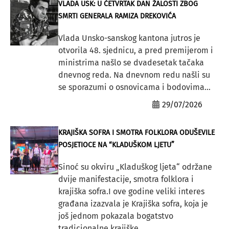
VLADA USK: U ČETVRTAK DAN ŽALOSTI ZBOG
SMRTI GENERALA RAMIZA DREKOVIĆA
Vlada Unsko-sanskog kantona jutros je
otvorila 48. sjednicu, a pred premijerom i
ministrima našlo se dvadesetak tačaka
dnevnog reda. Na dnevnom redu našli su
se sporazumi o osnovicama i bodovima...
29/07/2026
KRAJIŠKA SOFRA I SMOTRA FOLKLORA ODUŠEVILE
POSJETIOCE NA “KLADUŠKOM LJETU”
Sinoć su okviru „Kladuškog ljeta“ održane
dvije manifestacije, smotra folklora i
krajiška sofra.I ove godine veliki interes
građana izazvala je Krajiška sofra, koja je
još jednom pokazala bogatstvo
tradicionalne krajiške...