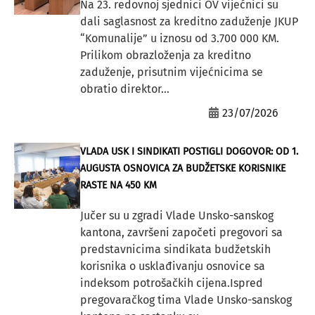
Na 23. redovnoj sjednici OV vijećnici su
dali saglasnost za kreditno zaduženje JKUP
“Komunalije” u iznosu od 3.700 000 KM.
Prilikom obrazloženja za kreditno
zaduženje, prisutnim vijećnicima se
obratio direktor...
23/07/2026
VLADA USK I SINDIKATI POSTIGLI DOGOVOR: OD 1.
AUGUSTA OSNOVICA ZA BUDŽETSKE KORISNIKE
RASTE NA 450 KM
Jučer su u zgradi Vlade Unsko-sanskog
kantona, završeni započeti pregovori sa
predstavnicima sindikata budžetskih
korisnika o usklađivanju osnovice sa
indeksom potrošačkih cijena.Ispred
pregovaračkog tima Vlade Unsko-sanskog