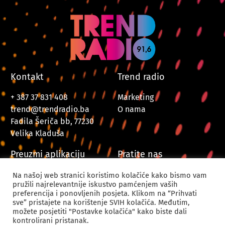
Kontakt
Trend radio
+ 387 37 831 408
Marketing
trend@trendradio.ba
O nama
Fadila Šeriča bb, 77230
Velika Kladuša
Preuzmi aplikaciju
Pratite nas
Na našoj web stranici koristimo kolačiće kako bismo vam
pružili najrelevantnije iskustvo pamćenjem vaših
preferencija i ponovljenih posjeta. Klikom na “Prihvati
sve” pristajete na korištenje SVIH kolačića. Međutim,
možete posjetiti "Postavke kolačića" kako biste dali
kontrolirani pristanak.