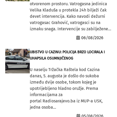
otvorenom prostoru. Vatrogasna jedinica
Velika Kladuša u protekla 24h bilježi čak
devet intervencija. Kako navodi dežurni
vatrogasac Grahović, vatrogasci su na
izmaku snaga. Intervencije su zabilježene...
06/08/2026
UBISTVO U CAZINU: POLICIJA BRZO LOCIRALA I
UHAPSILA OSUMNJIČENOG
U naselju Tržačka Raštela kod Cazina
danas, 5. augusta je došlo do sukoba
između dvije osobe, tokom kojeg je
upotrijebljeno hladno oružje. Prema
informacijama za
portal Radiosarajevo.ba iz MUP-a USK,
jedna osoba...
05/08/2026