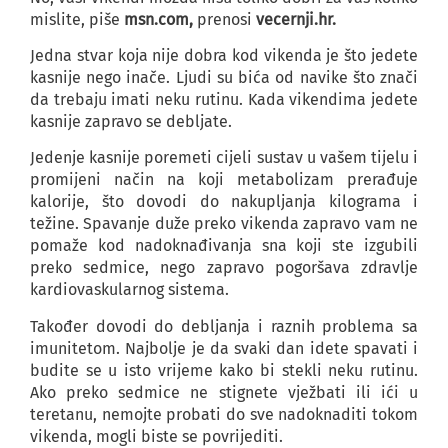
mislite, piše
msn.com,
prenosi
vecernji.hr.
Jedna stvar koja nije dobra kod vikenda je što jedete
kasnije nego inače. Ljudi su bića od navike što znači
da trebaju imati neku rutinu. Kada vikendima jedete
kasnije zapravo se debljate.
Jedenje kasnije poremeti cijeli sustav u vašem tijelu i
promijeni način na koji metabolizam prerađuje
kalorije, što dovodi do nakupljanja kilograma i
težine. Spavanje duže preko vikenda zapravo vam ne
pomaže kod nadoknađivanja sna koji ste izgubili
preko sedmice, nego zapravo pogoršava zdravlje
kardiovaskularnog sistema.
Također dovodi do debljanja i raznih problema sa
imunitetom. Najbolje je da svaki dan idete spavati i
budite se u isto vrijeme kako bi stekli neku rutinu.
Ako preko sedmice ne stignete vježbati ili ići u
teretanu, nemojte probati do sve nadoknaditi tokom
vikenda, mogli biste se povrijediti.