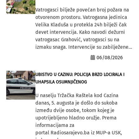
Vatrogasci bilježe povećan broj požara na
otvorenom prostoru. Vatrogasna jedinica
Velika Kladuša u protekla 24h bilježi čak
devet intervencija. Kako navodi dežurni
vatrogasac Grahović, vatrogasci su na
izmaku snaga. Intervencije su zabilježene...
06/08/2026
UBISTVO U CAZINU: POLICIJA BRZO LOCIRALA I
UHAPSILA OSUMNJIČENOG
U naselju Tržačka Raštela kod Cazina
danas, 5. augusta je došlo do sukoba
između dvije osobe, tokom kojeg je
upotrijebljeno hladno oružje. Prema
informacijama za
portal Radiosarajevo.ba iz MUP-a USK,