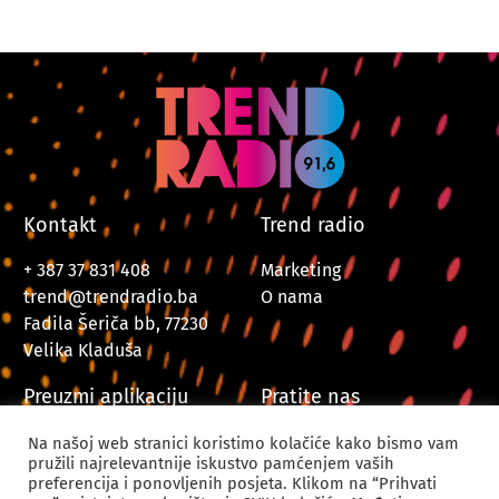
Kontakt
Trend radio
+ 387 37 831 408
Marketing
trend@trendradio.ba
O nama
Fadila Šeriča bb, 77230
Velika Kladuša
Preuzmi aplikaciju
Pratite nas
Na našoj web stranici koristimo kolačiće kako bismo vam
pružili najrelevantnije iskustvo pamćenjem vaših
preferencija i ponovljenih posjeta. Klikom na “Prihvati