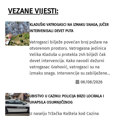
VEZANE VIJESTI:
KLADUŠKI VATROGASCI NA IZMAKU SNAGA, JUČER
INTERVENISALI DEVET PUTA
Vatrogasci bilježe povećan broj požara na
otvorenom prostoru. Vatrogasna jedinica
Velika Kladuša u protekla 24h bilježi čak
devet intervencija. Kako navodi dežurni
vatrogasac Grahović, vatrogasci su na
izmaku snaga. Intervencije su zabilježene...
06/08/2026
UBISTVO U CAZINU: POLICIJA BRZO LOCIRALA I
UHAPSILA OSUMNJIČENOG
U naselju Tržačka Raštela kod Cazina