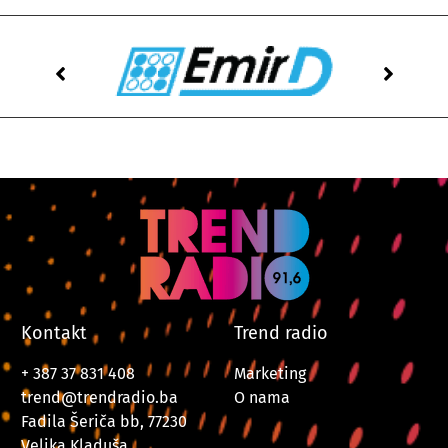
Kontakt
Trend radio
+ 387 37 831 408
Marketing
trend@trendradio.ba
O nama
Fadila Šeriča bb, 77230
Velika Kladuša