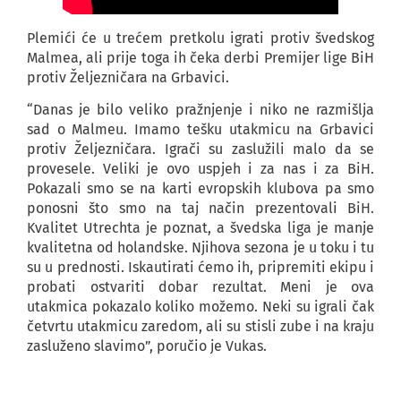
Plemići će u trećem pretkolu igrati protiv švedskog
Malmea, ali prije toga ih čeka derbi Premijer lige BiH
protiv Željezničara na Grbavici.
“Danas je bilo veliko pražnjenje i niko ne razmišlja
sad o Malmeu. Imamo tešku utakmicu na Grbavici
protiv Željezničara. Igrači su zaslužili malo da se
provesele. Veliki je ovo uspjeh i za nas i za BiH.
Pokazali smo se na karti evropskih klubova pa smo
ponosni što smo na taj način prezentovali BiH.
Kvalitet Utrechta je poznat, a švedska liga je manje
kvalitetna od holandske. Njihova sezona je u toku i tu
su u prednosti. Iskautirati ćemo ih, pripremiti ekipu i
probati ostvariti dobar rezultat. Meni je ova
utakmica pokazalo koliko možemo. Neki su igrali čak
četvrtu utakmicu zaredom, ali su stisli zube i na kraju
zasluženo slavimo”, poručio je Vukas.