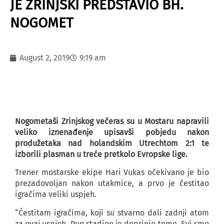
JE ZRINJSKI PREDSTAVIO BH.
NOGOMET
August 2, 2019
9:19 am
Nogometaši Zrinjskog večeras su u Mostaru napravili
veliko iznenađenje upisavši pobjedu nakon
produžetaka nad holandskim Utrechtom 2:1 te
izborili plasman u treće pretkolo Evropske lige.
Trener mostarske ekipe Hari Vukas očekivano je bio
prezadovoljan nakon utakmice, a prvo je čestitao
igračima veliki uspjeh.
“Čestitam igračima, koji su stvarno dali zadnji atom
za ovaj uspjeh. Pun stadion je doprinio tome. Svi smo