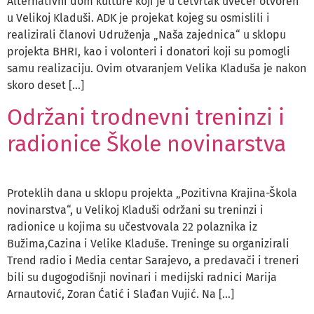
Alternativni dom kulture koji je u četvrtak uvečer otvoren
u Velikoj Kladuši. ADK je projekat kojeg su osmislili i
realizirali članovi Udruženja „Naša zajednica“ u sklopu
projekta BHRI, kao i volonteri i donatori koji su pomogli
samu realizaciju. Ovim otvaranjem Velika Kladuša je nakon
skoro deset […]
Održani trodnevni treninzi i
radionice Škole novinarstva
Proteklih dana u sklopu projekta „Pozitivna Krajina-Škola
novinarstva“, u Velikoj Kladuši održani su treninzi i
radionice u kojima su učestvovala 22 polaznika iz
Bužima,Cazina i Velike Kladuše. Treninge su organizirali
Trend radio i Media centar Sarajevo, a predavači i treneri
bili su dugogodišnji novinari i medijski radnici Marija
Arnautović, Zoran Ćatić i Slađan Vujić. Na […]