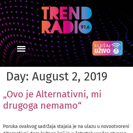
Day:
August 2, 2019
„Ovo je Alternativni, mi
drugoga nemamo“
Poruka ovakvog sadržaja stajala je na ulazu u novootvoreni