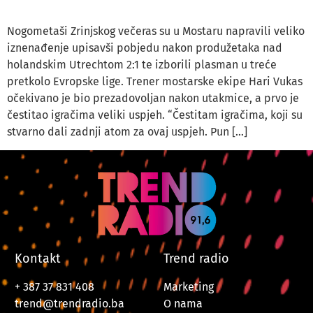
Nogometaši Zrinjskog večeras su u Mostaru napravili veliko
iznenađenje upisavši pobjedu nakon produžetaka nad
holandskim Utrechtom 2:1 te izborili plasman u treće
pretkolo Evropske lige. Trener mostarske ekipe Hari Vukas
očekivano je bio prezadovoljan nakon utakmice, a prvo je
čestitao igračima veliki uspjeh. “Čestitam igračima, koji su
stvarno dali zadnji atom za ovaj uspjeh. Pun […]
Kontakt
Trend radio
+ 387 37 831 408
Marketing
trend@trendradio.ba
O nama