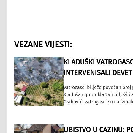
VEZANE VIJESTI:
KLADUŠKI VATROGASC
INTERVENISALI DEVET
Vatrogasci bilježe povećan broj
Kladuša u protekla 24h bilježi č
Grahović, vatrogasci su na izmak
UBISTVO U CAZINU: P