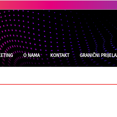
Kladuški vatrogasci na izmaku snaga, jučer intervenisali devet puta
ETING
O NAMA
KONTAKT
GRANIČNI PRIJELA