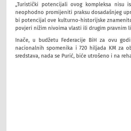
„Turistički potencijali ovog kompleksa nisu is
neophodno promijeniti praksu dosadašnjeg upra
bi potencijal ove kulturno-historijske znamenito
povjeri nižim nivoima vlasti ili drugim pravnim l
Inače, u budžetu Federacije BiH za ovu god
nacionalnih spomenika i 720 hiljada KM za obn
sredstava, nada se Purić, biće utrošeno i na reh