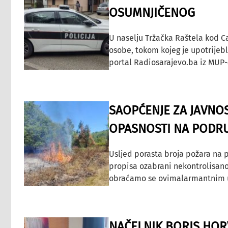
OSUMNJIČENOG
U naselju Tržačka Raštela kod C
osobe, tokom kojeg je upotrijeb
portal Radiosarajevo.ba iz MUP-
SAOPĆENJE ZA JAVNO
OPASNOSTI NA PODRU
Usljed porasta broja požara na p
propisa ozabrani nekontrolisano
obraćamo se ovimalarmantnim up
NAČELNIK BORIS HORV