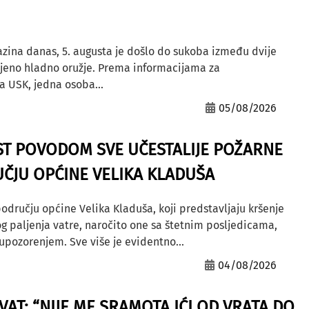
azina danas, 5. augusta je došlo do sukoba između dvije
ljeno hladno oružje. Prema informacijama za
a USK, jedna osoba...
05/08/2026
ST POVODOM SVE UČESTALIJE POŽARNE
ČJU OPĆINE VELIKA KLADUŠA
odručju općine Velika Kladuša, koji predstavljaju kršenje
g paljenja vatre, naročito one sa štetnim posljedicama,
ozorenjem. Sve više je evidentno...
04/08/2026
AT: “NIJE ME SRAMOTA IĆI OD VRATA DO