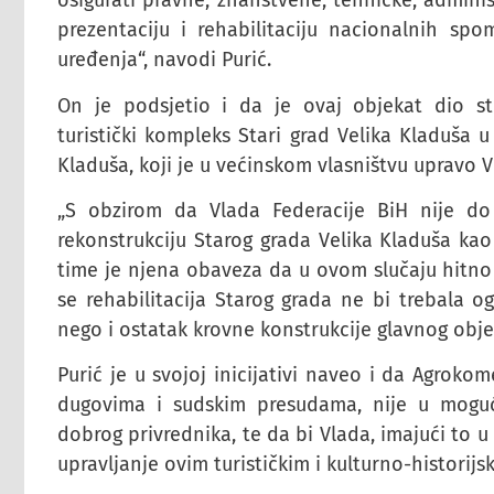
osigurati pravne, znanstvene, tehničke, administ
prezentaciju i rehabilitaciju nacionalnih sp
uređenja“, navodi Purić.
On je podsjetio i da je ovaj objekat dio str
turistički kompleks Stari grad Velika Kladuša 
Kladuša, koji je u većinskom vlasništvu upravo V
„S obzirom da Vlada Federacije BiH nije do s
rekonstrukciju Starog grada Velika Kladuša kao
time je njena obaveza da u ovom slučaju hitno i
se rehabilitacija Starog grada ne bi trebala o
nego i ostatak krovne konstrukcije glavnog obj
Purić je u svojoj inicijativi naveo i da Agrok
dugovima i sudskim presudama, nije u moguć
dobrog privrednika, te da bi Vlada, imajući to u
upravljanje ovim turističkim i kulturno-histori