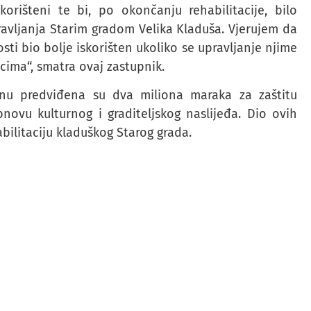
korišteni te bi, po okončanju rehabilitacije, bilo
vljanja Starim gradom Velika Kladuša. Vjerujem da
sti bio bolje iskorišten ukoliko se upravljanje njime
icima“, smatra ovaj zastupnik.
inu predviđena su dva miliona maraka za zaštitu
ovu kulturnog i graditeljskog naslijeđa. Dio ovih
abilitaciju kladuškog Starog grada.