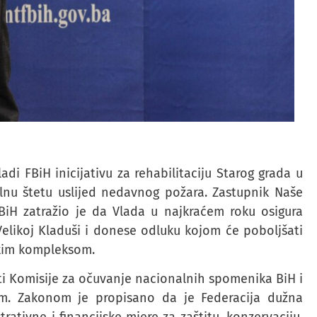
di FBiH inicijativu za rehabilitaciju Starog grada u
jalnu štetu uslijed nedavnog požara. Zastupnik Naše
iH zatražio je da Vlada u najkraćem roku osigura
 Velikoj Kladuši i donese odluku kojom će poboljšati
jskim kompleksom.
sti Komisije za očuvanje nacionalnih spomenika BiH i
m. Zakonom je propisano da je Federacija dužna