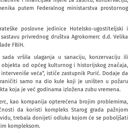
rativne i financijske mjere za zaštitu, konzervaciju,
omenika putem Federalnog ministarstva prostornog
ateške poslovne jedinice Hotelsko-ugostiteljski i
u sastavu privrednog društva Agrokomerc d.d. Velika
lade FBiH.
ada vršila ulaganja u sanaciju, konzervaciju ili
 objekta od općeg kulturnog i historijskog značaja,
nterveniše veća“, ističe zastupnik Purić. Dodaje da
graničiti samo na dio kule koji je uništen u požaru
ekta koja je već godinama izložena zubu vremena.
omerc, kao kompanija opterećena brojim problemima,
nosti da koristi kompleks Starog grada pažnjom
 vidu, trebala donijeti odluku kojom će se poboljšati
jskim kompleksom.