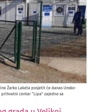
vine Žarko Laketa posjetit će danas Unsko-
 prihvatni centar “Lipa” zajedno sa
og grada u Velikoj