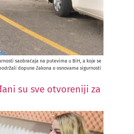
nosti saobraćaja na putevima u BiH, a koje se
su podržali dopune Zakona o osnovama sigurnosti
ni su sve otvoreniji za