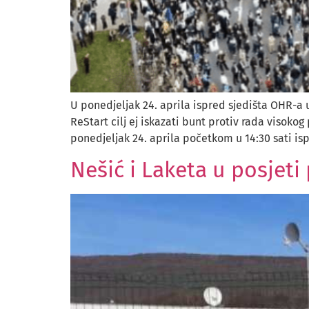
U ponedjeljak 24. aprila ispred sjedišta OHR-a u
ReStart cilj ej iskazati bunt protiv rada visok
ponedjeljak 24. aprila početkom u 14:30 sati is
Nešić i Laketa u posjet