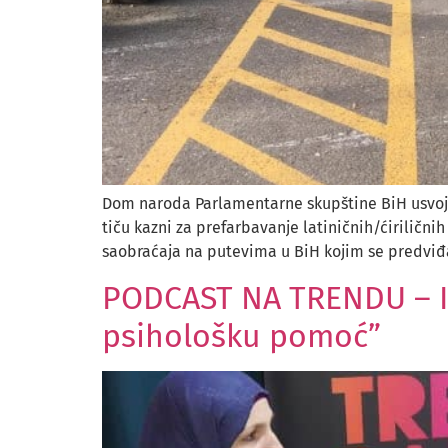
Dom naroda Parlamentarne skupštine BiH usvoji
tiču kazni za prefarbavanje latiničnih/ćiriličn
saobraćaja na putevima u BiH kojim se predviđ
PODCAST NA TRENDU – II 
psihološku pomoć”