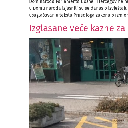
Dom naroda Parlamenta Bosne i Hercegovine na d
u Domu naroda izjasnili su se danas o izvještaj
usaglašavanju teksta Prijedloga zakona o izmj
Izglasane veće kazne za 