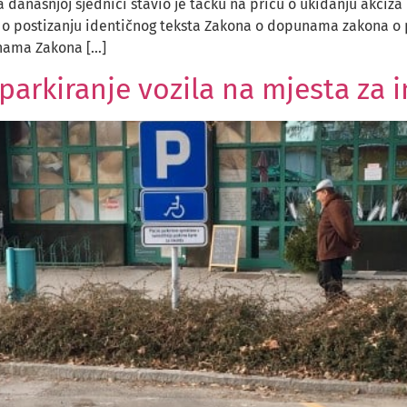
anašnjoj sjednici stavio je tačku na priču o ukidanju akciza 
u o postizanju identičnog teksta Zakona o dopunama zakona o p
enama Zakona […]
parkiranje vozila na mjesta za i