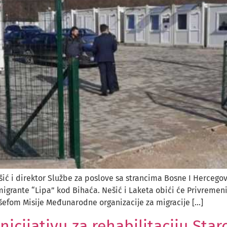
šić i direktor Službe za poslove sa strancima Bosne I Hercego
migrante “Lipa” kod Bihaća. Nešić i Laketa obići će Privremeni
efom Misije Međunarodne organizacije za migracije […]
nicijativu za rehabilitaciju Star