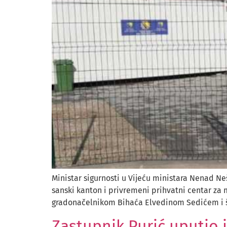
Ministar sigurnosti u Vijeću ministara Nenad Ne
sanski kanton i privremeni prihvatni centar za 
gradonačelnikom Bihaća Elvedinom Sedićem i š
Zastupnik Purić uputio i