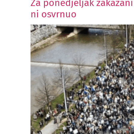
Za ponedjeljak zakazani
ni osvrnuo