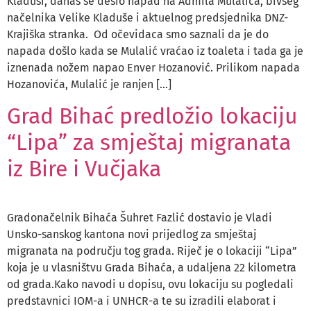
Kladuši, danas se desio napad na Admila Mulalića, bivšeg
načelnika Velike Kladuše i aktuelnog predsjednika DNZ-
Krajiška stranka. Od očevidaca smo saznali da je do
napada došlo kada se Mulalić vraćao iz toaleta i tada ga je
iznenada nožem napao Enver Hozanović. Prilikom napada
Hozanovića, Mulalić je ranjen […]
Grad Bihać predložio lokaciju
“Lipa” za smještaj migranata
iz Bire i Vučjaka
Gradonačelnik Bihaća Šuhret Fazlić dostavio je Vladi
Unsko-sanskog kantona novi prijedlog za smještaj
migranata na području tog grada. Riječ je o lokaciji “Lipa”
koja je u vlasništvu Grada Bihaća, a udaljena 22 kilometra
od grada.Kako navodi u dopisu, ovu lokaciju su pogledali
predstavnici IOM-a i UNHCR-a te su izradili elaborat i