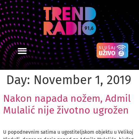
Day:
November 1, 2019
Nakon napada nožem, Admil
Mulalić nije životno ugrožen
U popodnevnim satima u ugostiteljskom objektu u Velikoj