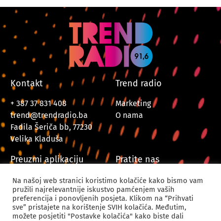
Kontakt
Trend radio
+ 387 37 831 408
Marketing
trend@trendradio.ba
O nama
Fadila Šeriča bb, 77230
Velika Kladuša
Preuzmi aplikaciju
Pratite nas
Na našoj web stranici koristimo kolačiće kako bismo vam
pružili najrelevantnije iskustvo pamćenjem vaših
preferencija i ponovljenih posjeta. Klikom na “Prihvati
sve” pristajete na korištenje SVIH kolačića. Međutim,
možete posjetiti "Postavke kolačića" kako biste dali