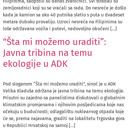
Filipinima, saopštili su danas zvaničnici. Svi stradali su
zemljoradnici koji su se vraćali sa rada. Do nesreće je došlo
kada je kamion sa oko 40 putnika sletio s puta u dvadeset
metara duboku provaliju. Uzroci nesreća na Filipinima su
loše održavana vozila i putevi, nedovoljno obučeni […]
“Šta mi možemo uraditi”:
Javna tribina na temu
ekologije u ADK
Pod sloganom “Šta mi možemo uraditi”, sinoć je u ADK
Velika Kladuša održana je javna tribina na temu ekologije.
Prisutni su zajedno sa panelistima diskutovali o globalnim
klimatskim promjenama i njihovim posljedicama koje nas
očekuju u budućnosti; odlagalištu nuklearnog otpada koje
će se, prema najavama, graditi na lokalitetu Trgovska gora
u Republici Hrvatskoj na samoj […]