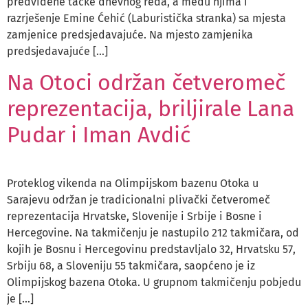
predviđene tačke dnevnog reda, a među njima i
razrješenje Emine Ćehić (Laburistička stranka) sa mjesta
zamjenice predsjedavajuće. Na mjesto zamjenika
predsjedavajuće […]
Na Otoci održan četveromeč
reprezentacija, briljirale Lana
Pudar i Iman Avdić
Proteklog vikenda na Olimpijskom bazenu Otoka u
Sarajevu održan je tradicionalni plivački četveromeč
reprezentacija Hrvatske, Slovenije i Srbije i Bosne i
Hercegovine. Na takmičenju je nastupilo 212 takmičara, od
kojih je Bosnu i Hercegovinu predstavljalo 32, Hrvatsku 57,
Srbiju 68, a Sloveniju 55 takmičara, saopćeno je iz
Olimpijskog bazena Otoka. U grupnom takmičenju pobjedu
je […]