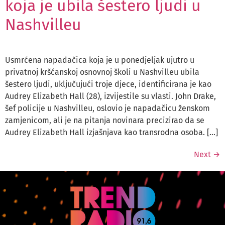
koja je ubila šestero ljudi u
Nashvilleu
Usmrćena napadačica koja je u ponedjeljak ujutro u
privatnoj kršćanskoj osnovnoj školi u Nashvilleu ubila
šestero ljudi, uključujući troje djece, identificirana je kao
Audrey Elizabeth Hall (28), izvijestile su vlasti. John Drake,
šef policije u Nashvilleu, oslovio je napadačicu ženskom
zamjenicom, ali je na pitanja novinara precizirao da se
Audrey Elizabeth Hall izjašnjava kao transrodna osoba. […]
Next
→