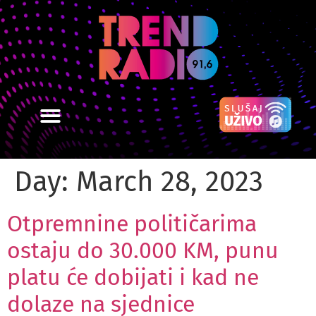
Day:
March 28, 2023
Otpremnine političarima
ostaju do 30.000 KM, punu
platu će dobijati i kad ne
dolaze na sjednice