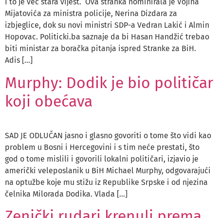
I to je već stara vijest. Ova stranka nominirala je Vojina
Mijatovića za ministra policije, Nerina Dizdara za
izbjeglice, dok su novi ministri SDP-a Vedran Lakić i Almin
Hopovac. Politicki.ba saznaje da bi Hasan Handžić trebao
biti ministar za boračka pitanja ispred Stranke za BiH.
Adis […]
Murphy: Dodik je bio političar
koji obećava
SAD JE ODLUČAN jasno i glasno govoriti o tome što vidi kao
problem u Bosni i Hercegovini i s tim neće prestati, što
god o tome mislili i govorili lokalni političari, izjavio je
američki veleposlanik u BiH Michael Murphy, odgovarajući
na optužbe koje mu stižu iz Republike Srpske i od njezina
čelnika Milorada Dodika. Vlada […]
Zenički rudari krenuli prema