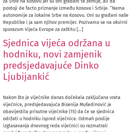
za Srbe na Kosovu jer su oni građani te zemlje, ali da
postoji de facto priznanje između Kosova i Srbije. “Nema
autonomije za lokalne Srbe na Kosovu. Oni su građani naše
Republike i ja sam njihov premijer. Pozivamo se na okvirni
sporazum Vijeća Evrope za zaštitu […]
Sjednica vijeća održana u
hodniku, novi zamjenik
predsjedavajuće Dinko
Ljubijankić
Nakon što je vijećnike danas dočekala zaključana vrata
vijećnice, predsjedavajuća Bisenija Mušedinović je
obavijestila prisutne vijećnike (15) da će se sjednica
održati u hodniku ispred vijećnice. Odmah poslije
izglasavanja dnevnog reda vijećnici su razmatrali