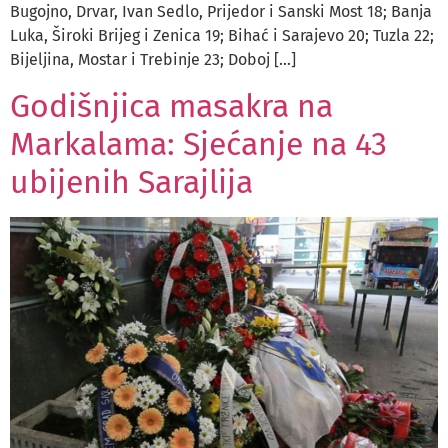
Bugojno, Drvar, Ivan Sedlo, Prijedor i Sanski Most 18; Banja
Luka, Široki Brijeg i Zenica 19; Bihać i Sarajevo 20; Tuzla 22;
Bijeljina, Mostar i Trebinje 23; Doboj […]
Godišnjica masakra na
Markalama: Sjećanje na 43
ubijenih Sarajlija