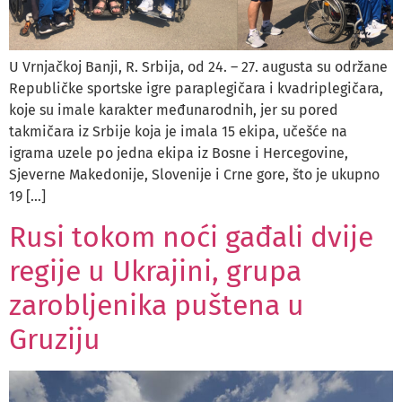
U Vrnjačkoj Banji, R. Srbija, od 24. – 27. augusta su održane
Republičke sportske igre paraplegičara i kvadriplegičara,
koje su imale karakter međunarodnih, jer su pored
takmičara iz Srbije koja je imala 15 ekipa, učešće na
igrama uzele po jedna ekipa iz Bosne i Hercegovine,
Sjeverne Makedonije, Slovenije i Crne gore, što je ukupno
19 […]
Rusi tokom noći gađali dvije
regije u Ukrajini, grupa
zarobljenika puštena u
Gruziju