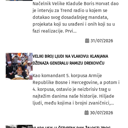
Načelnik Velike Kladuše Boris Horvat dao
je intervju za Trend radio u kojem se
dotakao svog dosadašnjeg mandata,
projekata koji su urađeni i onih koji su u
fazi realizacije. Prvi...
31/07/2026
VELIKI BROJ LJUDI NA VLAKOVU: KLANJANA
DŽENAZA GENERALU RAMIZU DREKOVIĆU
Kao komandant 5. korpusa Armije
Republike Bosne i Hercegovine, a potom i
4. korpusa, ostavio je neizbrisiv trag u
najtežim danima naše historije. Hiljade
ljudi, među kojima i brojni zvaničnici,...
30/07/2026