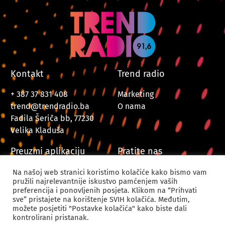
Kontakt
Trend radio
+ 387 37 831 408
Marketing
trend@trendradio.ba
O nama
Fadila Šeriča bb, 77230
Velika Kladuša
Preuzmi aplikaciju
Pratite nas
Na našoj web stranici koristimo kolačiće kako bismo vam
pružili najrelevantnije iskustvo pamćenjem vaših
preferencija i ponovljenih posjeta. Klikom na “Prihvati
sve” pristajete na korištenje SVIH kolačića. Međutim,
možete posjetiti "Postavke kolačića" kako biste dali
kontrolirani pristanak.