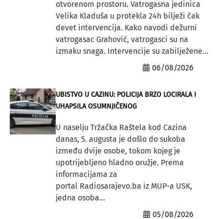
otvorenom prostoru. Vatrogasna jedinica
Velika Kladuša u protekla 24h bilježi čak
devet intervencija. Kako navodi dežurni
vatrogasac Grahović, vatrogasci su na
izmaku snaga. Intervencije su zabilježene...
06/08/2026
UBISTVO U CAZINU: POLICIJA BRZO LOCIRALA I
UHAPSILA OSUMNJIČENOG
U naselju Tržačka Raštela kod Cazina
danas, 5. augusta je došlo do sukoba
između dvije osobe, tokom kojeg je
upotrijebljeno hladno oružje. Prema
informacijama za
portal Radiosarajevo.ba iz MUP-a USK,
jedna osoba...
05/08/2026