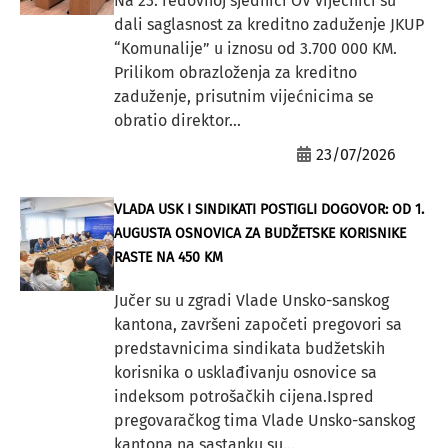
Na 23. redovnoj sjednici OV vijećnici su
dali saglasnost za kreditno zaduženje JKUP
“Komunalije” u iznosu od 3.700 000 KM.
Prilikom obrazloženja za kreditno
zaduženje, prisutnim vijećnicima se
obratio direktor...
23/07/2026
VLADA USK I SINDIKATI POSTIGLI DOGOVOR: OD 1.
AUGUSTA OSNOVICA ZA BUDŽETSKE KORISNIKE
RASTE NA 450 KM
Jučer su u zgradi Vlade Unsko-sanskog
kantona, završeni započeti pregovori sa
predstavnicima sindikata budžetskih
korisnika o usklađivanju osnovice sa
indeksom potrošačkih cijena.Ispred
pregovaračkog tima Vlade Unsko-sanskog
kantona na sastanku su...