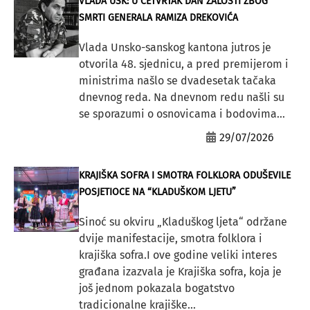
VLADA USK: U ČETVRTAK DAN ŽALOSTI ZBOG
SMRTI GENERALA RAMIZA DREKOVIĆA
Vlada Unsko-sanskog kantona jutros je
otvorila 48. sjednicu, a pred premijerom i
ministrima našlo se dvadesetak tačaka
dnevnog reda. Na dnevnom redu našli su
se sporazumi o osnovicama i bodovima...
29/07/2026
KRAJIŠKA SOFRA I SMOTRA FOLKLORA ODUŠEVILE
POSJETIOCE NA “KLADUŠKOM LJETU”
Sinoć su okviru „Kladuškog ljeta“ održane
dvije manifestacije, smotra folklora i
krajiška sofra.I ove godine veliki interes
građana izazvala je Krajiška sofra, koja je
još jednom pokazala bogatstvo
tradicionalne krajiške...