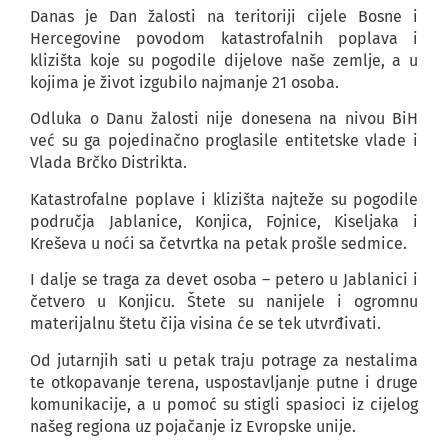
Danas je Dan žalosti na teritoriji cijele Bosne i
Hercegovine povodom katastrofalnih poplava i
klizišta koje su pogodile dijelove naše zemlje, a u
kojima je život izgubilo najmanje 21 osoba.
Odluka o Danu žalosti nije donesena na nivou BiH
već su ga pojedinačno proglasile entitetske vlade i
Vlada Brčko Distrikta.
Katastrofalne poplave i klizišta najteže su pogodile
područja Jablanice, Konjica, Fojnice, Kiseljaka i
Kreševa u noći sa četvrtka na petak prošle sedmice.
I dalje se traga za devet osoba – petero u Jablanici i
četvero u Konjicu. Štete su nanijele i ogromnu
materijalnu štetu čija visina će se tek utvrđivati.
Od jutarnjih sati u petak traju potrage za nestalima
te otkopavanje terena, uspostavljanje putne i druge
komunikacije, a u pomoć su stigli spasioci iz cijelog
našeg regiona uz pojačanje iz Evropske unije.