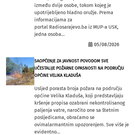
između dvije osobe, tokom kojeg je
upotrijebljeno hladno oružje. Prema
informacijama za
portal Radiosarajevo.ba iz MUP-a USK,
jedna osoba...
05/08/2026
SAOPĆENJE ZA JAVNOST POVODOM SVE
UČESTALIJE POŽARNE OPASNOSTI NA PODRUČJU
OPĆINE VELIKA KLADUŠA
Usljed porasta broja požara na području
općine Velika Kladuša, koji predstavljaju
kršenje propisa ozabrani nekontrolisanog
paljenja vatre, naročito one sa štetnim
posljedicama, obraćamo se
ovimalarmantnim upozorenjem. Sve više je
evidentno...