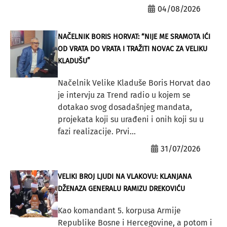
04/08/2026
NAČELNIK BORIS HORVAT: “NIJE ME SRAMOTA IĆI
OD VRATA DO VRATA I TRAŽITI NOVAC ZA VELIKU
KLADUŠU”
Načelnik Velike Kladuše Boris Horvat dao
je intervju za Trend radio u kojem se
dotakao svog dosadašnjeg mandata,
projekata koji su urađeni i onih koji su u
fazi realizacije. Prvi...
31/07/2026
VELIKI BROJ LJUDI NA VLAKOVU: KLANJANA
DŽENAZA GENERALU RAMIZU DREKOVIĆU
Kao komandant 5. korpusa Armije
Republike Bosne i Hercegovine, a potom i