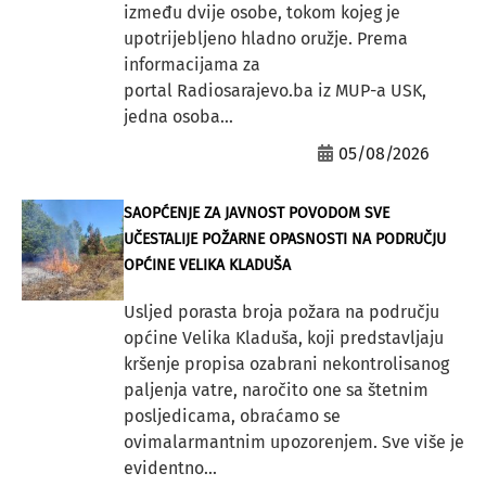
između dvije osobe, tokom kojeg je
upotrijebljeno hladno oružje. Prema
informacijama za
portal Radiosarajevo.ba iz MUP-a USK,
jedna osoba...
05/08/2026
SAOPĆENJE ZA JAVNOST POVODOM SVE
UČESTALIJE POŽARNE OPASNOSTI NA PODRUČJU
OPĆINE VELIKA KLADUŠA
Usljed porasta broja požara na području
općine Velika Kladuša, koji predstavljaju
kršenje propisa ozabrani nekontrolisanog
paljenja vatre, naročito one sa štetnim
posljedicama, obraćamo se
ovimalarmantnim upozorenjem. Sve više je
evidentno...