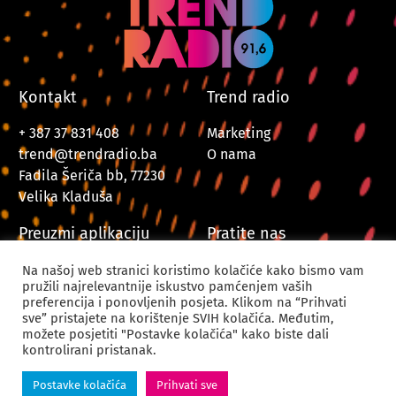
Kontakt
Trend radio
+ 387 37 831 408
Marketing
trend@trendradio.ba
O nama
Fadila Šeriča bb, 77230
Velika Kladuša
Preuzmi aplikaciju
Pratite nas
Na našoj web stranici koristimo kolačiće kako bismo vam
pružili najrelevantnije iskustvo pamćenjem vaših
preferencija i ponovljenih posjeta. Klikom na “Prihvati
sve” pristajete na korištenje SVIH kolačića. Međutim,
možete posjetiti "Postavke kolačića" kako biste dali
kontrolirani pristanak.
© 2024. Trend Radio Velika Kladuša. Sva prava zadržana.
Postavke kolačića
Prihvati sve
Powered by
CODUS | Digital Creative Agency