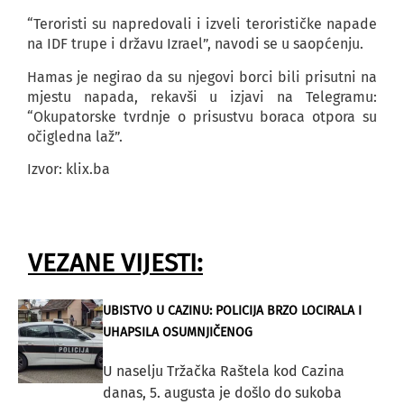
“Teroristi su napredovali i izveli terorističke napade
na IDF trupe i državu Izrael”, navodi se u saopćenju.
Hamas je negirao da su njegovi borci bili prisutni na
mjestu napada, rekavši u izjavi na Telegramu:
“Okupatorske tvrdnje o prisustvu boraca otpora su
očigledna laž”.
Izvor: klix.ba
VEZANE VIJESTI:
UBISTVO U CAZINU: POLICIJA BRZO LOCIRALA I
UHAPSILA OSUMNJIČENOG
U naselju Tržačka Raštela kod Cazina
danas, 5. augusta je došlo do sukoba