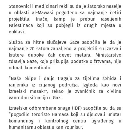
Stanovnici i medicinari rekli su da je šatorsko naselje
u oblasti al-Mawasi pogođeno sa najmanje četiri
projektila. Inače, kamp je prepun raseljenih
Palestinaca koji su pobjegli iz drugih mjesta u
enklavi.
Služba za hitne slučajeve Gaze saopćila je da je
najmanje 20 šatora zapaljeno, a projektili su izazvali
kratere duboke čak devet metara. Ministarstvo
zdravlja Gaze, koje prikuplja podatke o žrtvama, nije
odmah komentiralo.
“Naše ekipe i dalje tragaju za tijelima šehida i
ranjenika iz ciljanog područja. Izgleda kao novi
izraelski masakr”, rekao je zvaničnik za civilnu
vanrednu situaciju u Gazi.
Izraelske odbrambene snage (IDF) saopćile su da su
“pogodile teroriste Hamasa koji su djelovali unutar
komandnog i kontrolnog centra ugrađenog u
humanitarnu oblast u Kan Younisu”.