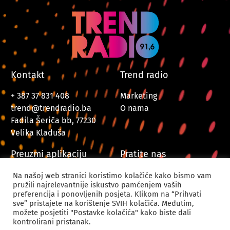
Kontakt
Trend radio
+ 387 37 831 408
Marketing
trend@trendradio.ba
O nama
Fadila Šeriča bb, 77230
Velika Kladuša
Preuzmi aplikaciju
Pratite nas
Na našoj web stranici koristimo kolačiće kako bismo vam
pružili najrelevantnije iskustvo pamćenjem vaših
preferencija i ponovljenih posjeta. Klikom na “Prihvati
sve” pristajete na korištenje SVIH kolačića. Međutim,
možete posjetiti "Postavke kolačića" kako biste dali
kontrolirani pristanak.