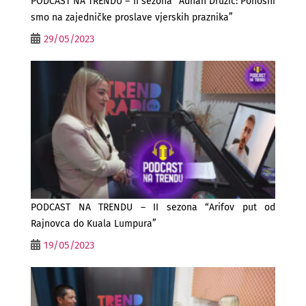
PODCAST NA TRENDU – II sezona “Adnan Družić: Ponosni
smo na zajedničke proslave vjerskih praznika”
29/05/2023
PODCAST NA TRENDU – II sezona “Arifov put od
Rajnovca do Kuala Lumpura”
19/05/2023