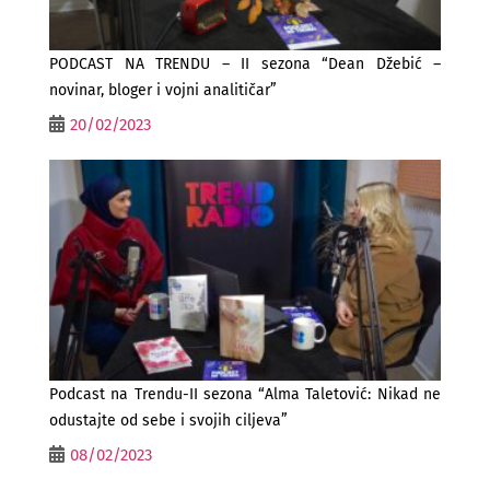
PODCAST NA TRENDU – II sezona “Dean Džebić –
novinar, bloger i vojni analitičar”
20/02/2023
Podcast na Trendu-II sezona “Alma Taletović: Nikad ne
odustajte od sebe i svojih ciljeva”
08/02/2023