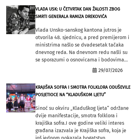
VLADA USK: U ČETVRTAK DAN ŽALOSTI ZBOG
SMRTI GENERALA RAMIZA DREKOVIĆA
Vlada Unsko-sanskog kantona jutros je
otvorila 48. sjednicu, a pred premijerom i
ministrima našlo se dvadesetak tačaka
dnevnog reda. Na dnevnom redu našli su
se sporazumi o osnovicama i bodovima...
29/07/2026
KRAJIŠKA SOFRA I SMOTRA FOLKLORA ODUŠEVILE
POSJETIOCE NA “KLADUŠKOM LJETU”
Sinoć su okviru „Kladuškog ljeta“ održane
dvije manifestacije, smotra folklora i
krajiška sofra.I ove godine veliki interes
građana izazvala je Krajiška sofra, koja je
još jednom pokazala bogatstvo