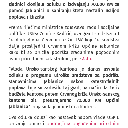
sjednici donijela odluku o izdvajanju 70.000 KM za
pomoć Jablanici u saniranju šteta nastalih uslijed
poplava i klizišta.
Prema riječima ministrice zdravstva, rada i socijalne
politike USK-a Zemine Kadirić, ova grant sredstva bit
će dodijeljena Crvenom križu USK koji će sredstva
dalje proslijediti Crvenom križu Općine Jablanica
kako bi se pružila podrška građanima pogođenim
ovom prirodnom katastrofom, piše
Akta
.
“Vlada Unsko-sanskog kantona je danas usvojila
odluku o programu utroška sredstava za podršku
stanovnicima Jablanice nakon katastrofalnih
poplava koje su zadesile taj grad, na način da će iz
budžeta kantona putem Crvenog križa Unsko-sanskog
kantona biti preusmjereno 70.000 KM Općini
Jablanica”
, pojasnila je ministrica Kadirić.
Ova odluka dolazi kao nastavak napora Vlade USK u
pružanju pomoći
područjima pogođenim prirodnim