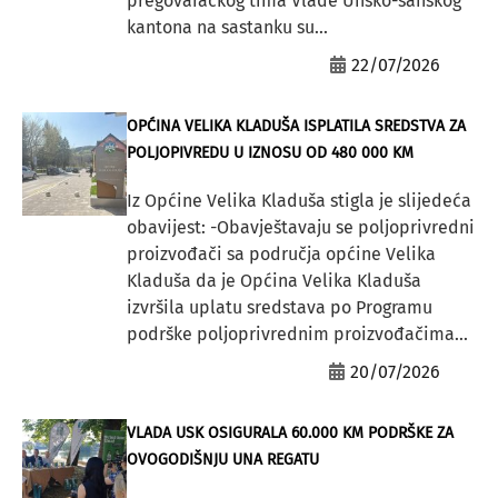
pregovaračkog tima Vlade Unsko-sanskog
kantona na sastanku su...
22/07/2026
OPĆINA VELIKA KLADUŠA ISPLATILA SREDSTVA ZA
POLJOPIVREDU U IZNOSU OD 480 000 KM
Iz Općine Velika Kladuša stigla je slijedeća
obavijest: -Obavještavaju se poljoprivredni
proizvođači sa područja općine Velika
Kladuša da je Općina Velika Kladuša
izvršila uplatu sredstava po Programu
podrške poljoprivrednim proizvođačima...
20/07/2026
VLADA USK OSIGURALA 60.000 KM PODRŠKE ZA
OVOGODIŠNJU UNA REGATU