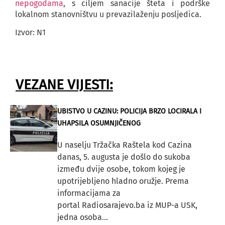
nepogodama
, s ciljem sanacije šteta i podrške
lokalnom stanovništvu u prevazilaženju posljedica.
Izvor: N1
VEZANE VIJESTI:
UBISTVO U CAZINU: POLICIJA BRZO LOCIRALA I
UHAPSILA OSUMNJIČENOG
U naselju Tržačka Raštela kod Cazina
danas, 5. augusta je došlo do sukoba
između dvije osobe, tokom kojeg je
upotrijebljeno hladno oružje. Prema
informacijama za
portal Radiosarajevo.ba iz MUP-a USK,
jedna osoba...