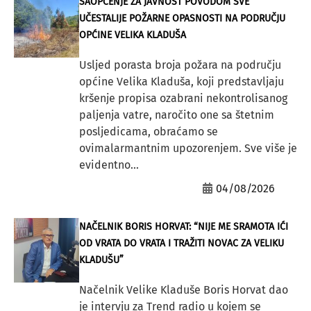
SAOPĆENJE ZA JAVNOST POVODOM SVE
UČESTALIJE POŽARNE OPASNOSTI NA PODRUČJU
OPĆINE VELIKA KLADUŠA
Usljed porasta broja požara na području
općine Velika Kladuša, koji predstavljaju
kršenje propisa ozabrani nekontrolisanog
paljenja vatre, naročito one sa štetnim
posljedicama, obraćamo se
ovimalarmantnim upozorenjem. Sve više je
evidentno...
04/08/2026
NAČELNIK BORIS HORVAT: “NIJE ME SRAMOTA IĆI
OD VRATA DO VRATA I TRAŽITI NOVAC ZA VELIKU
KLADUŠU”
Načelnik Velike Kladuše Boris Horvat dao
je intervju za Trend radio u kojem se