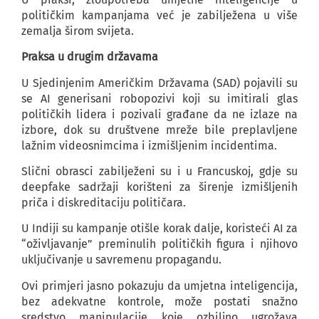
političkim kampanjama već je zabilježena u više
zemalja širom svijeta.
Praksa u drugim državama
U Sjedinjenim Američkim Državama (SAD) pojavili su
se AI generisani robopozivi koji su imitirali glas
političkih lidera i pozivali građane da ne izlaze na
izbore, dok su društvene mreže bile preplavljene
lažnim videosnimcima i izmišljenim incidentima.
Slični obrasci zabilježeni su i u Francuskoj, gdje su
deepfake sadržaji korišteni za širenje izmišljenih
priča i diskreditaciju političara.
U Indiji su kampanje otišle korak dalje, koristeći AI za
“oživljavanje” preminulih političkih figura i njihovo
uključivanje u savremenu propagandu.
Ovi primjeri jasno pokazuju da umjetna inteligencija,
bez adekvatne kontrole, može postati snažno
sredstvo manipulacije koje ozbiljno ugrožava